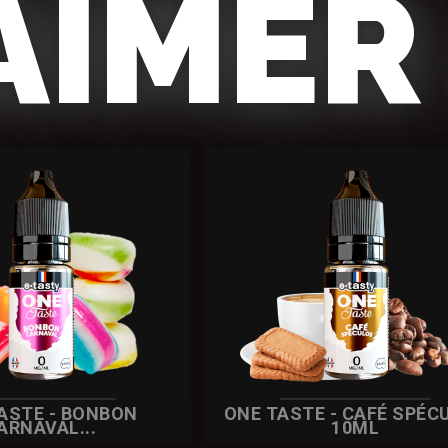
AIMER 
ASTE - BONBON
ONE TASTE - CAFÉ SPÉC
ARNAVAL...
10ML