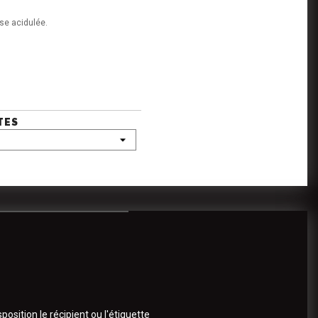
ise acidulée.
TES
osition le récipient ou l'étiquette