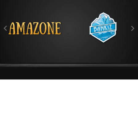


SPÉCIALISTE
DU E-LIQUIDE
MADE IN FRANCE