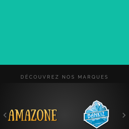
DÉCOUVREZ NOS MARQUES

