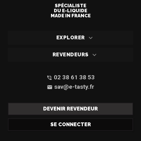
SPÉCIALISTE
DU E-LIQUIDE
MADE IN FRANCE

EXPLORER

REVENDEURS
02 38 61 38 53
phone_in_talk
sav@e-tasty.fr
email
DEVENIR REVENDEUR
SE CONNECTER