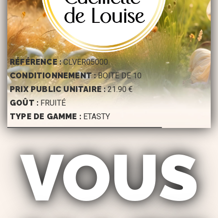
RÉFÉRENCE :
CLVER05000
CONDITIONNEMENT :
BOITE DE 10
PRIX PUBLIC UNITAIRE :
21.90 €
GOÛT :
FRUITÉ
TYPE DE GAMME :
ETASTY
VOUS