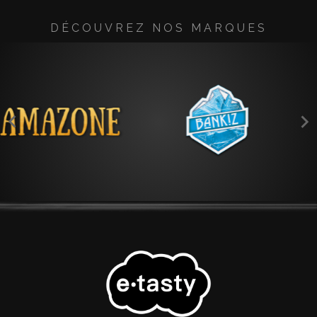
DÉCOUVREZ NOS MARQUES

