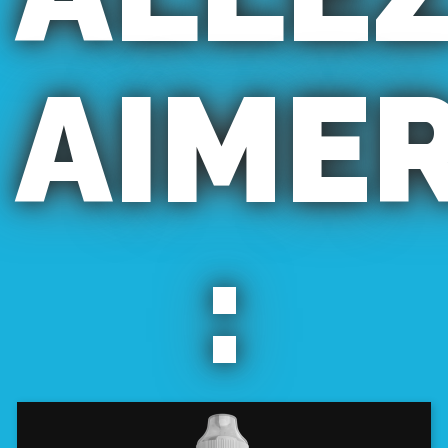
AIME
: