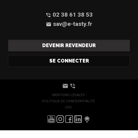
02 38 61 38 53
phone_in_talk
sav@e-tasty.fr
email
DEVENIR REVENDEUR
SE CONNECTER
email
phone_in_talk
MENTIONS LÉGALES
POLITIQUE DE CONFIDENTIALITÉ
CGV