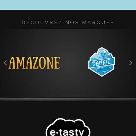
DÉCOUVREZ NOS MARQUES

