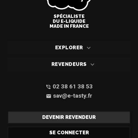
SPÉCIALISTE
DU E-LIQUIDE
MADE IN FRANCE

EXPLORER

REVENDEURS
02 38 61 38 53
phone_in_talk
sav@e-tasty.fr
email
DEVENIR REVENDEUR
SE CONNECTER