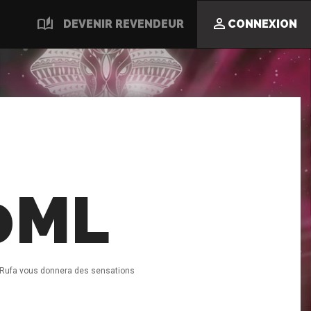
auto_stories

DEVENIR REVENDEUR
CONNEXION
0ML
e, Rufa vous donnera des sensations