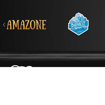

EXPLORER
NOS MARQUES
NOUS TROUVER
NOUS CONTACTER
SPÉCIALISTE
DU E-LIQUIDE
QUI SOMMES-NOUS ?
MADE IN FRANCE