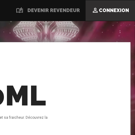
auto_stories

DEVENIR REVENDEUR
CONNEXION
0ML
et sa fraicheur. Découvrez la