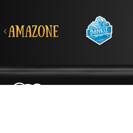

EXPLORER
NOS MARQUES
NOUS TROUVER
NOUS CONTACTER
SPÉCIALISTE
DU E-LIQUIDE
QUI SOMMES-NOUS ?
MADE IN FRANCE