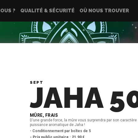
OUS ?
QUALITÉ & SÉCURITÉ
OÙ NOUS TROUVER
SEPT
JAHA 5
MÛRE, FRAIS
D’une grande force, la mûre vous surprendra par son caractère 
puissance aromatique de Jaha !
- Conditionnement par boîtes de 5
- Prix public unitaire : 21.90 €