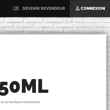
auto_stories

DEVENIR REVENDEUR
CONNEXION
50ML
ise et de framboise fraîchement