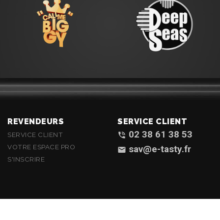
REVENDEURS
SERVICE CLIENT
02 38 61 38 53
phone_in_talk
SERVICE CLIENT
VOTRE ESPACE PRO
sav@e-tasty.fr
email
S'INSCRIRE
MENTIONS LÉGALES
POLITIQUE DE CONFIDENTIALITÉ
CGV